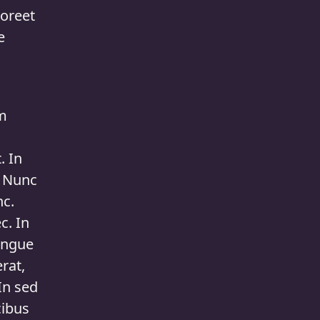
aoreet
e
um
. In
. Nunc
nc.
c. In
ongue
rat,
In sed
cibus