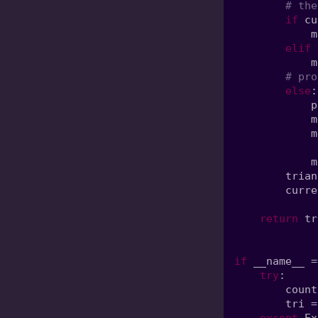
if 
cu
            m
elif 
            m
else
            p
            m
            m
            m
        trian
        curre
return 
if 
__name__ =
try
        count
        tri =