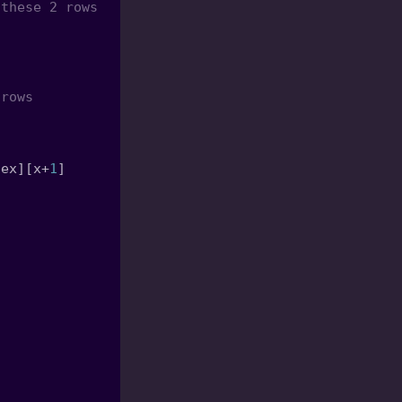
dex][x+
1