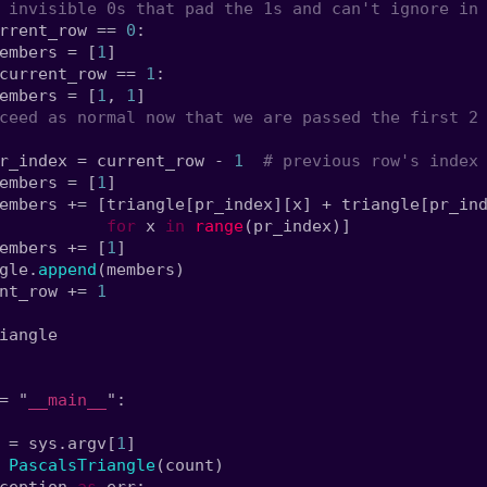
rrent_row == 
0
embers = [
1
current_row == 
1
embers = [
1
, 
1
r_index = current_row - 
1  
embers = [
1
embers += [triangle[pr_index][x] + triangle[pr_in
for 
x 
in 
range
embers += [
1
gle.
append
nt_row += 
= "
__main__
 = sys.argv[
1
 
PascalsTriangle