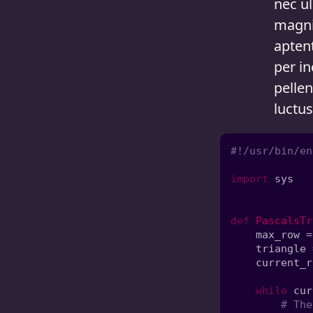
nec ul
magni
aptent
per in
pelle
luctus
import 
def 
PascalsTr
    max_row =
    current_r
while 