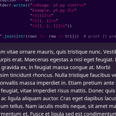
ception 
as 
tderr.
write
(("
\n
Usage: pt.py <int>
\n
             "
Example: pt.py 3
\n
             "
\t
[[1]
\n
             "
\t
[1, 1]
\n
             "
\t
[1, 2, 1]]
\n
".
join
([
str
(row) 
for 
row 
in 
tri]))  
m vitae ornare mauris, quis tristique nunc. Vest
urpis erat. Maecenas egestas a nisl eget feugiat
 gravida ex, in feugiat massa congue at. Morbi
sim tincidunt rhoncus. Nulla tristique faucibus vel
convallis massa imperdiet in. Etiam pretium ante
 feugiat, vitae imperdiet risus mattis. Donec quis
ac ligula aliquam auctor. Cras eget dapibus lacus
sum tellus. Nam iaculis mollis neque, sit amet ma
ermentum et. Fusce et ligula sed est condimentu