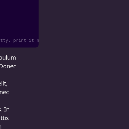
ibulum
. Donec
it,
 nec
. In
ttis
m