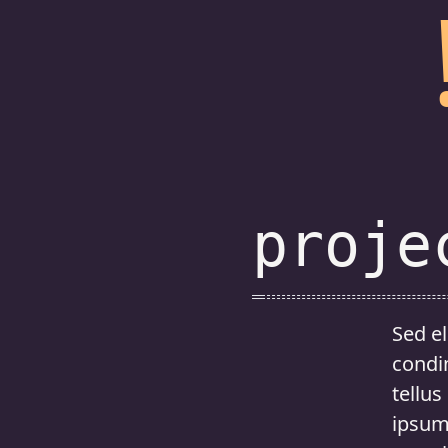
proje
Sed el
condi
tellus
ipsum 