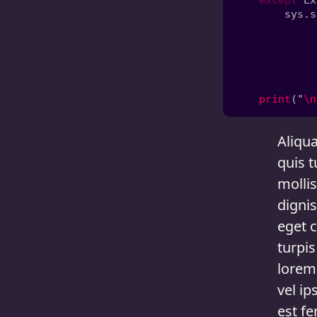
except 
Ex
        sys.s
             
             
             
             
print
("
\n
Aliqua
quis t
mollis
dignis
eget 
turpis
lorem 
vel ip
est f