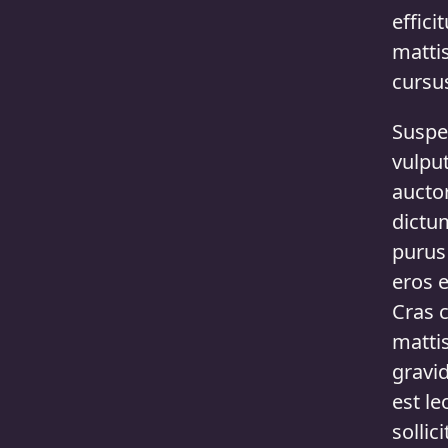
effici
matti
cursu
Suspe
vulpu
auctor
dictu
purus 
eros 
Cras c
matti
gravid
est le
sollic