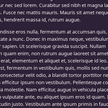
tur nec sed lorem. Curabitur sed nibh et magna l
s. Fusce nec mattis mauris. Mauris sit amet nequ
s, hendrerit massa id, rutrum augue.
ndisse eros nulla, fermentum at accumsan quis,
tate a nunc. Donec in maximus neque, vestibul
 sapien. Ut scelerisque gravida suscipit. Nullam
m quam enim, non rutrum augue laoreet sit amet
erat, elementum et aliquet et, scelerisque id leo
est, fermentum in vestibulum quis, mollis sed nu
onsectetur velit odio, a blandit tortor porttitor ne
s efficitur ipsum non vestibulum. Pellentesque c
a molestie. Nam efficitur, augue in vehicula place
o vulputate ante, eu aliquet ipsum eros id quam. 
itudin justo. Vestibulum ante ipsum primis in fau